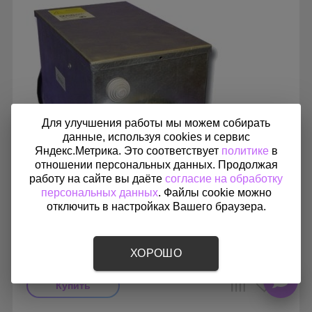
Для улучшения работы мы можем собирать
данные, используя cookies и сервис
Яндекс.Метрика. Это соответствует
политике
в
отношении персональных данных. Продолжая
работу на сайте вы даёте
согласие на обработку
персональных данных
. Файлы cookie можно
отключить в настройках Вашего браузера.
Электрический канальный нагреватель воздуха
Airone EOK-315-3,0-1 ф
11 950
ХОРОШО
₽