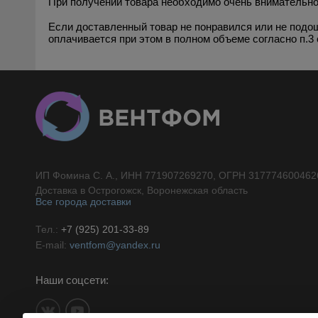
При получении товара необходимо очень внимательно
Если доставленный товар не понравился или не подош
оплачивается при этом в полном объеме согласно п.3 
ИП Фомина С. А., ИНН 771907269270, ОГРН 317774600462
//}
Доставка в Острогожск, Воронежская область
Все города доставки
Тел.:
+7 (925) 201-33-89
E-mail:
ventfom@yandex.ru
Наши соцсети: