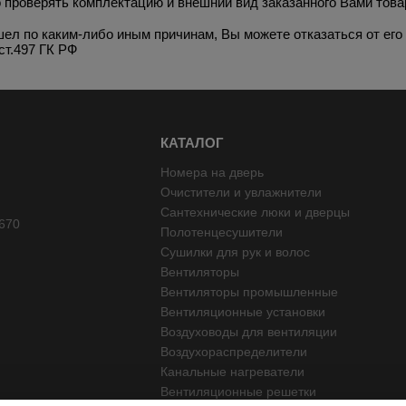
 проверять комплектацию и внешний вид заказанного Вами това
ел по каким-либо иным причинам, Вы можете отказаться от его
ст.497 ГК РФ
КАТАЛОГ
Номера на дверь
Очистители и увлажнители
Сантехнические люки и дверцы
670
Полотенцесушители
Сушилки для рук и волос
Вентиляторы
Вентиляторы промышленные
Вентиляционные установки
Воздуховоды для вентиляции
Воздухораспределители
Канальные нагреватели
Вентиляционные решетки