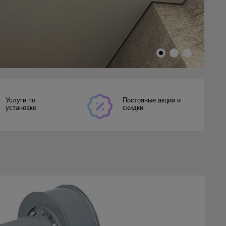
Услуги по
Постояные акции и
установке
скидки