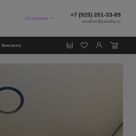
+7 (925) 201-33-89
Острогожск
ventfom@yandex.ru
0
Контакты
е
дство деревянных
еток