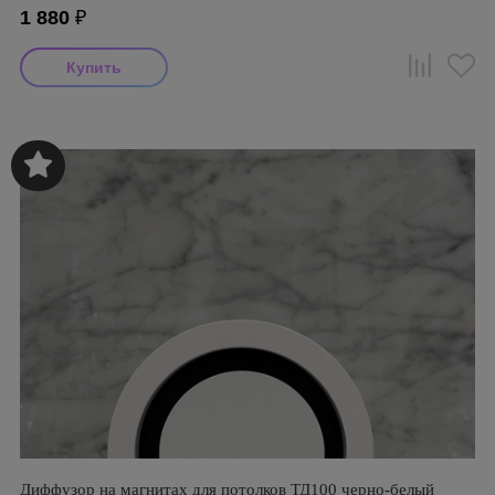
1 880
₽
Диффузор на магнитах для потолков ТД100 черно-белый