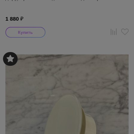
1 880
₽