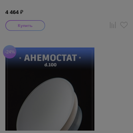
4 464
₽
-24%