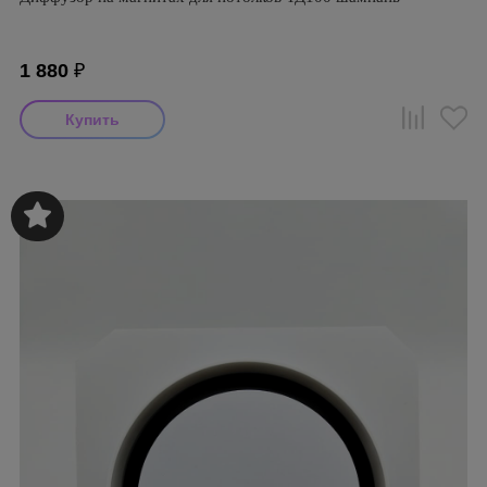
1 880
₽