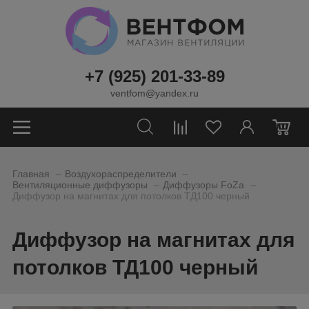
+7 (925) 201-33-89
ventfom@yandex.ru
0
_
_
Главная
Воздухораспределители
_
_
Вентиляционные диффузоры
Диффузоры FoZa
Диффузор на магнитах для потолков ТД100 черный
Диффузор на магнитах для
потолков ТД100 черный