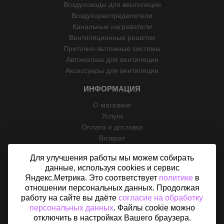
Воздуховоды для вентиляции
Воздухораспределители
Канальные нагреватели
Вентиляционные решетки
Приточно-вытяжные системы
Автоматика для вентиляции
Аксессуары для вентиляции
ИНФОРМАЦИЯ
О магазине
Услуги
Оплата и доставка
Возврат
Отзывы
Для улучшения работы мы можем собирать
Контакты
данные, используя cookies и сервис
Политика конфиденциальности
Яндекс.Метрика. Это соответствует
политике
в
Согласие на обработку персональных данных
отношении персональных данных. Продолжая
Карта сайта
работу на сайте вы даёте
согласие на обработку
персональных данных
. Файлы cookie можно
отключить в настройках Вашего браузера.