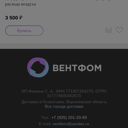
расхода воздуха
3 500
₽
ИП Фомина С. А., ИНН 771907269270, ОГРН
//}
317774600462670
Доставка в Острогожск, Воронежская область
Все города доставки
Тел.:
+7 (925) 201-33-89
E-mail:
ventfom@yandex.ru