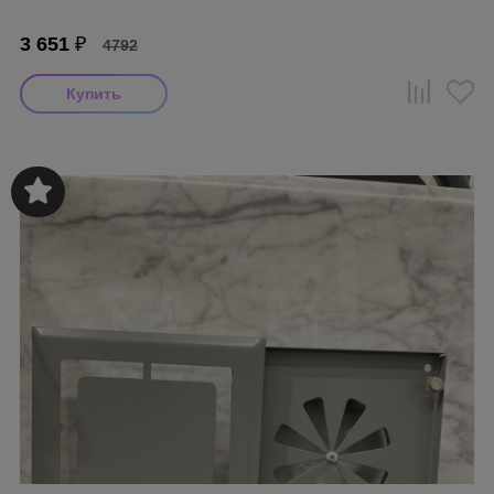
3 651
₽
4792