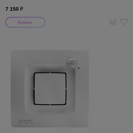
7 150
₽