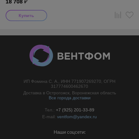
18 708
₽
ИП Фомина С. А., ИНН 771907269270, ОГРН
//}
317774600462670
Доставка в Острогожск, Воронежская область
Все города доставки
Тел.:
+7 (925) 201-33-89
E-mail:
ventfom@yandex.ru
Наши соцсети: