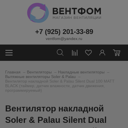
+7 (925) 201-33-89
ventfom@yandex.ru
0
_
_
_
Главная
Вентиляторы
Накладные вентиляторы
_
Вытяжные вентиляторы Soler & Palau
Вентилятор накладной Soler & Palau Silent Dual 100 MATT
BLACK (таймер, датчик влажности, датчик движения,
программируемый)
Вентилятор накладной
Soler & Palau Silent Dual