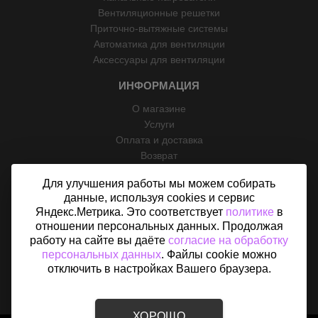
Вентиляционные решетки
Приточно-вытяжные системы
Автоматика для вентиляции
Аксессуары для вентиляции
ИНФОРМАЦИЯ
О магазине
Услуги
Оплата и доставка
Возврат
Отзывы
Для улучшения работы мы можем собирать
Контакты
данные, используя cookies и сервис
Политика конфиденциальности
Яндекс.Метрика. Это соответствует
политике
в
Согласие на обработку персональных данных
отношении персональных данных. Продолжая
Карта сайта
работу на сайте вы даёте
согласие на обработку
персональных данных
. Файлы cookie можно
отключить в настройках Вашего браузера.
ХОРОШО