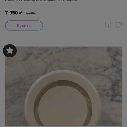
7 950
₽
8600