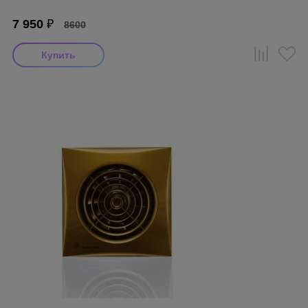
7 950
₽
8600