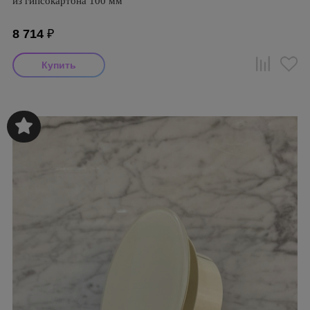
из гипсокартона 100 мм
8 714
₽