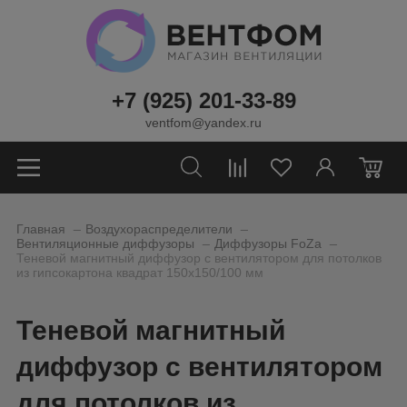
+7 (925) 201-33-89
ventfom@yandex.ru
0
_
_
Главная
Воздухораспределители
_
_
Вентиляционные диффузоры
Диффузоры FoZa
Теневой магнитный диффузор с вентилятором для потолков
из гипсокартона квадрат 150x150/100 мм
Теневой магнитный
диффузор с вентилятором
для потолков из