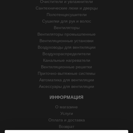
Очистители и увлажнители
Сантехнические люки и дверцы
Полотенцесушители
Сушилки для рук и волос
Вентиляторы
Вентиляторы промышленные
Вентиляционные установки
Воздуховоды для вентиляции
Воздухораспределители
Канальные нагреватели
Вентиляционные решетки
Приточно-вытяжные системы
Автоматика для вентиляции
Аксессуары для вентиляции
ИНФОРМАЦИЯ
О магазине
Услуги
Оплата и доставка
Возврат