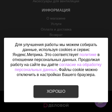
Аксессуары для вентиляции
ИНФОРМАЦИЯ
О магазине
Услуги
Оплата и доставка
Возврат
Отзывы
Для улучшения работы мы можем собирать
Контакты
данные, используя cookies и сервис
Политика конфиденциальности
Яндекс.Метрика. Это соответствует
политике
в
Согласие на обработку персональных данных
отношении персональных данных. Продолжая
Карта сайта
работу на сайте вы даёте
согласие на обработку
персональных данных
. Файлы cookie можно
отключить в настройках Вашего браузера.
ХОРОШО
2015 - 2026 © «Вентфом» - Интернет-магазин вентиляции в
Острогожске