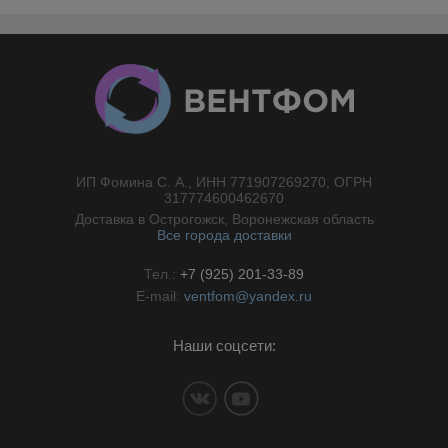
ИП Фомина С. А., ИНН 771907269270, ОГРН
//}
317774600462670
Доставка в Острогожск, Воронежская область
Все города доставки
Тел.:
+7 (925) 201-33-89
E-mail:
ventfom@yandex.ru
Наши соцсети: