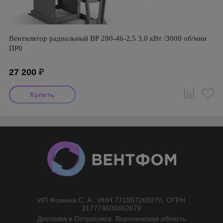
Вентилятор радиальный ВР 280-46-2,5 3,0 кВт /3000 об/мин
ПР0
27 200
₽
ИП Фомина С. А., ИНН 771907269270, ОГРН
//}
317774600462670
Доставка в Острогожск, Воронежская область