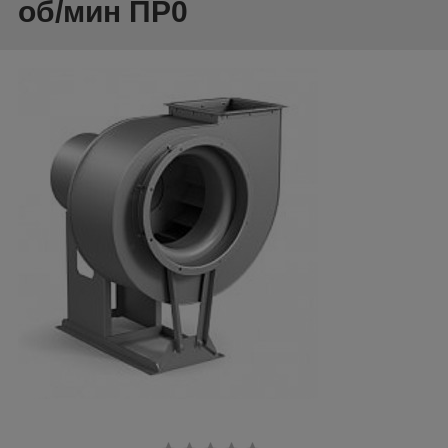
об/мин ПР0