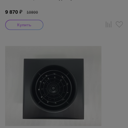
9 870
₽
10800