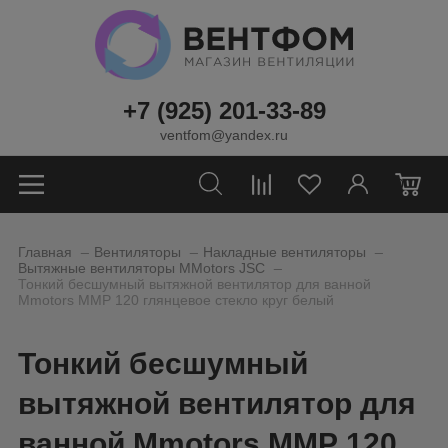
+7 (925) 201-33-89
ventfom@yandex.ru
0
_
_
_
Главная
Вентиляторы
Накладные вентиляторы
_
Вытяжные вентиляторы MMotors JSC
Тонкий бесшумный вытяжной вентилятор для ванной
Mmotors ММР 120 глянцевое стекло круг белый
Тонкий бесшумный
вытяжной вентилятор для
ванной Mmotors ММР 120