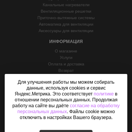
Канальные нагреватели
Вентиляционные решетки
Приточно-вытяжные системы
Автоматика для вентиляции
Аксессуары для вентиляции
ИНФОРМАЦИЯ
О магазине
Услуги
Оплата и доставка
Возврат
Отзывы
Для улучшения работы мы можем собирать
Контакты
данные, используя cookies и сервис
Политика конфиденциальности
Яндекс.Метрика. Это соответствует
политике
в
Согласие на обработку персональных данных
отношении персональных данных. Продолжая
Карта сайта
работу на сайте вы даёте
согласие на обработку
персональных данных
. Файлы cookie можно
отключить в настройках Вашего браузера.