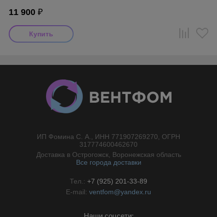
11 900
₽
ИП Фомина С. А., ИНН 771907269270, ОГРН
//}
317774600462670
Доставка в Острогожск, Воронежская область
Все города доставки
Тел.:
+7 (925) 201-33-89
E-mail:
ventfom@yandex.ru
Наши соцсети: