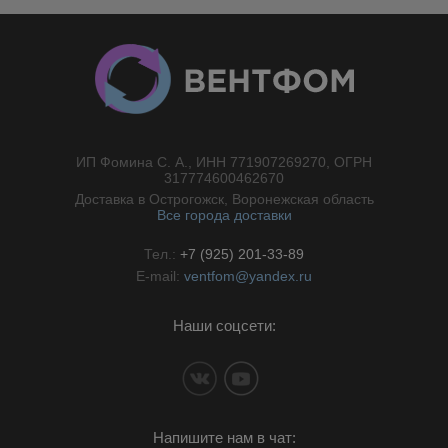
ИП Фомина С. А., ИНН 771907269270, ОГРН
//}
317774600462670
Доставка в Острогожск, Воронежская область
Все города доставки
Тел.:
+7 (925) 201-33-89
E-mail:
ventfom@yandex.ru
Наши соцсети:
Напишите нам в чат: