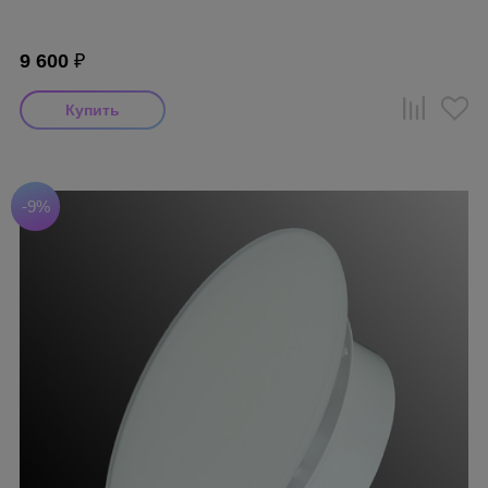
9 600
₽
-9%