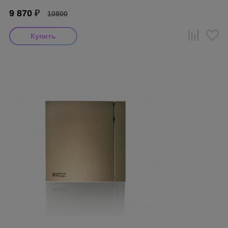
9 870
₽
10800